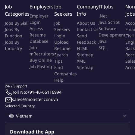
leidinggevenden en andere HR-collega's. Je bent
Job
Employers
Job
Company
IT Jobs
Non
verantwoordelijk voor een breed HR-pakket en speelt een
Categories
Seekers
Info
Jobs
Employer
.Net
actieve rol in het verder professionaliseren van de organisatie.
Login
Java Script
Jobs By Skill
Job
About Us
Acco
Access
Software
Jobs By
Seekers
Contact Us
Fina
Concreet houd je je bezig met:
Resume
Development
Function
Login
Send
Civil
Database
Java
Jobs By
Upload
Feedback
Engi
Adviseren en ondersteunen van leidinggevenden bij
Join
SQL
Industry
Resume
HTML
Back
personele, organisatorische en arbeidsrechtelijke
mRecruiters
Search
Sitemap
Recr
Buy Online
vraagstukken.
Tips
XML
Sale
Job Posting
Find
Sitemap
Acco
Begeleiden van complexe casuïstiek op het gebied van
Companies
verzuim, functioneren, ontwikkeling en uitstroom.
Help
Signaleren van HR-risico's en vertalen van HR-beleid naar
24/7 Support
pragmatische oplossingen die passen bij de dynamiek van
Toll No:
+91-40-66116994
de operatie.
sales@monster.com.vn
Ondersteunen van leidinggevenden bij
Selected Country
organisatieveranderingen, teamontwikkeling en
leiderschapsvraagstukken.
Bijdragen aan HR-projecten en het verder professionaliseren
Download the App
van de organisatie op thema's als talentontwikkeling,