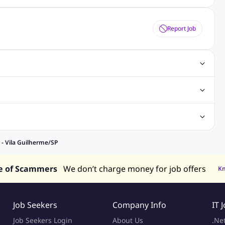
Report Job
obs
Java Jobs
Senior Developer Jobs
Php Jobs
Center Jobs
Back Office Jobs
Security Jobs
Training Jobs
tment Jobs
Design Jobs
lippines
Jobs in Hong Kong
Jobs in Singapore
 - Vila Guilherme/SP
s in UAE
e of Scammers
We don’t charge money for job offers
K
Job Seekers
Company Info
IT 
Job Seekers Login
About Us
.Ne