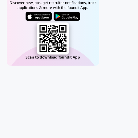
Discover new jobs, get recruiter notifications, track
applications & more with the foundit App.
DOWNLOAD ON THE
GET IT ON
App Store
Google Play
Scan to download foundit App