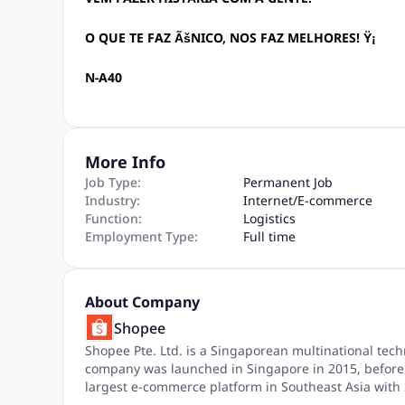
O QUE TE FAZ ÃšNICO, NOS FAZ MELHORES! Ÿ¡
N-A40
More Info
Job Type:
Permanent Job
Industry:
Internet
/
E-commerce
Function:
Logistics
Employment Type:
Full time
About Company
Shopee
Shopee Pte. Ltd. is a Singaporean multinational tec
company was launched in Singapore in 2015, before 
largest e-commerce platform in Southeast Asia with 3