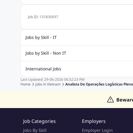
Job ID:
131830697
Jobs by Skill - IT
.Net Jobs
JavaScript
Software Developer Jobs
Sap J
Jobs by Skill - Non IT
Quality Inspector Jobs
ASP.net
Sql Jobs
Civil Engineering Jobs
Safety And Envirnment Jobs
Call 
International Jobs
Account And Finance Jobs
Sales accounting Jobs
Recrui
Last Updated:
29-06-2026
06:52:23 PM
Jobs in Gulf
Jobs in India
Jobs in Malaysia
Jobs in Phi
Home
jobs in
Vietnam
Analista De Operações Logísticas Pleno
Jobs in Indonesia
Jobs in Thailand
Jobs in Dubai
Job
Bewar
Job Categories
Employers
Jobs By Skill
Employer Login