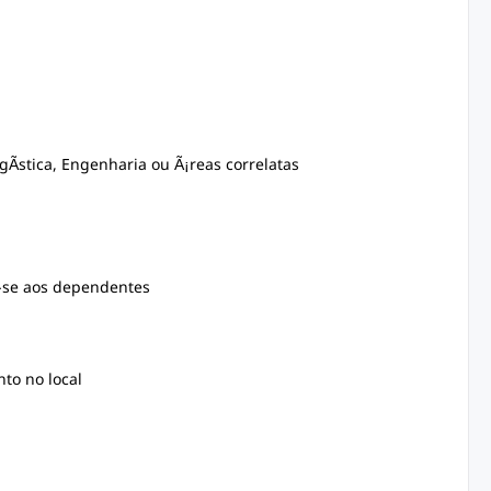
Ã­stica, Engenharia ou Ã¡reas correlatas
o-se aos dependentes
to no local