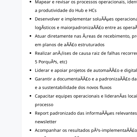
Mapear e revisar os processos operacionais, ident
a produtividade do Hub e HCs
Desenvolver e implementar soluÃÃµes operaciona
logÃ­sticos e maiorpadronizaÃÃ£o entre as opera
Atuar diretamente nas Ã¡reas de recebimento, pr
em planos de aÃÃ£o estruturados
Realizar anÃ¡lises de causa raiz de falhas recorr
5 PorquÃªs, etc)
Liderar e apoiar projetos de automaÃÃ£o e digita
Garantir a documentaÃÃ£o e a padronizaÃÃ£o da
e a sustentabilidade dos novos fluxos
Capacitar equipes operacionais e lideranÃas lo
processo
Report padronizado das informaÃÃµes relevantes
newsletter
Acompanhar os resultados pÃ³s-implementaÃÃ£o, 