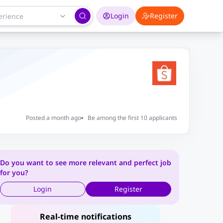
Login
Register
Posted a month ago
Be among the first 10 applicants
Do you want to see more relevant and perfect job
for you?
Login
Register
Real-time notifications