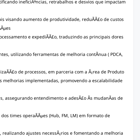
ificando ineficiÃªncias, retrabalhos e desvios que impactam
is visando aumento de produtividade, reduÃÃ£o de custos
ÃÃµes
ocessamento e expediÃÃ£o, traduzindo as principais dores
entes, utilizando ferramentas de melhoria contÃ­nua ( PDCA,
lizaÃÃ£o de processos, em parceria com a Ã¡rea de Produto
s melhorias implementadas, promovendo a escalabilidade
cais, assegurando entendimento e adesÃ£o Ãs mudanÃas de
 dos times operaÃÃµes (Hub, FM, LM) em formato de
realizando ajustes necessÃ¡rios e fomentando a melhoria