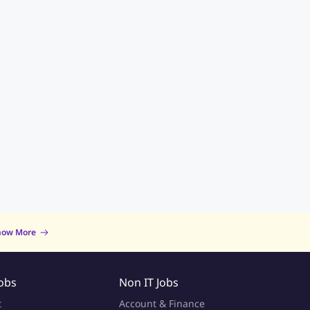
now More
Jobs
Non IT Jobs
t
Account & Finance