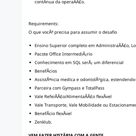
contÃ­nua da operaÃÃ£o.
Requirements:
O que vocÃª precisa para assumir o desafio
Ensino Superior completo em AdministraÃÃ£o, Log
Pacote Office IntermediÃ¡rio
Conhecimento em SQL serÃ¡ um diferencial
BenefÃ­cios
AssistÃªncia medica e odontolÃ³gica, estendend
Parceira com Gympass e TotalPass
Vale RefeiÃÃ£o/AlimentaÃÃ£o flexÃ­vel
Vale Transporte, Vale Mobilidade ou Estacionamen
BenefÃ­cio flexÃ­vel
Zenklub.
VEM FAZER HISTÃRIA COM A GENTE.